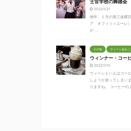
士官学校の舞踏会
2022/1/21
例年、１月の第三金曜日に王
ア オフィツィエーレ） 
が ...
その他
ウィーンあれこ
ウィンナー・コー
2022/1/15
ウィーンといえばコーヒ
しようか迷ってしまいま
りますね。 コーヒーの上