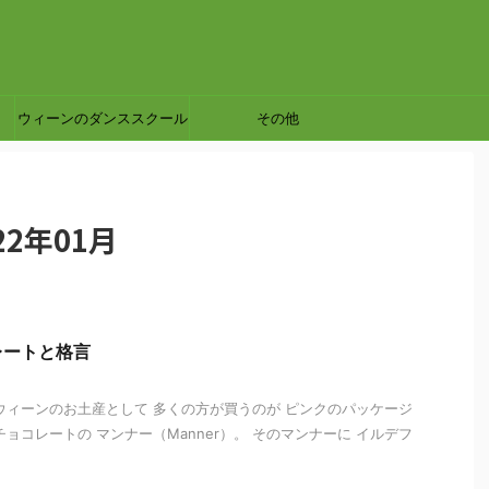
ウィーンのダンススクール
その他
2年01月
レートと格言
ウィーンのお土産として 多くの方が買うのが ピンクのパッケージ
ョコレートの マンナー（Manner）。 そのマンナーに イルデフ