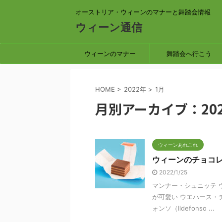
オーストリア・ウィーンのマナーと舞踏会情報
ウィーン通信
ウィーンのマナー
舞踏会へ行こう
HOME
>
2022年
>
1月
月別アーカイブ：202
ウィーンあれこれ
ウィーンのチョコ
2022/1/25
マンナー・シュニッテ 
が可愛い ウエハース・チ
ォンソ（Ildefonso ...