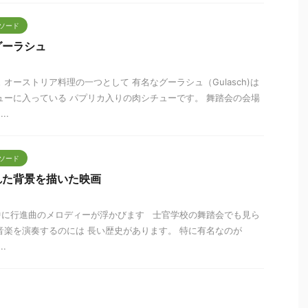
ソード
グーラシュ
オーストリア料理の一つとして 有名なグーラシュ（Gulasch)は
ューに入っている パプリカ入りの肉シチューです。 舞踏会の会場
..
ソード
れた背景を描いた映画
中に行進曲のメロディーが浮かびます 士官学校の舞踏会でも見ら
音楽を演奏するのには 長い歴史があります。 特に有名なのが
.