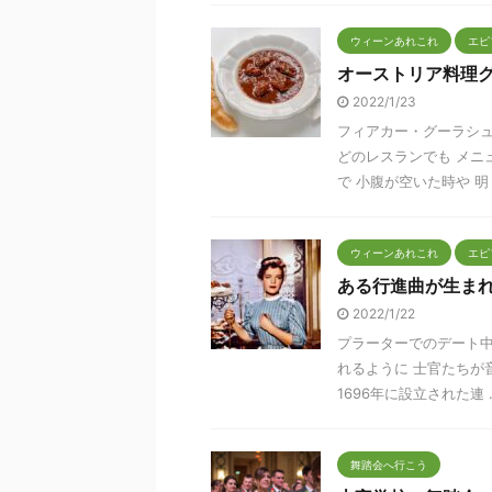
ウィーンあれこれ
エピ
オーストリア料理
2022/1/23
フィアカー・グーラシュ 
どのレスランでも メニ
で 小腹が空いた時や 明 .
ウィーンあれこれ
エピ
ある行進曲が生ま
2022/1/22
プラーターでのデート
れるように 士官たちが
1696年に設立された連 ..
舞踏会へ行こう