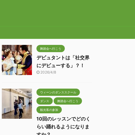
舞踏会へ行こう
デビュタントは「社交界
にデビューする」？！
2026/4/8
ウィーンのダンススクール
ダンス
舞踏会へ行こう
観光客の参加
10回のレッスンでどのく
らい踊れるようになりま
すか？