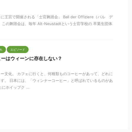
宮で開催される「士官舞踏会」 Ball der Offiziere（バル デ
この舞踏会は、毎年 Alt-Neustadtという士官学校の 卒業生団体
れ
エピソード
ヒーはウィーンに存在しない？
ー文化。 カフェに行くと、何種類ものコーヒーがあって、どれに
す。 日本には、「ウィンナーコーヒー」と呼ばれているものがあ
にホイップク ...