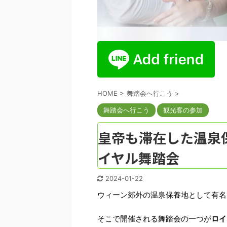
HOME
>
舞踏会へ行こう
>
舞踏会へ行こう
観光客の参加
皇帝も滞在した温泉
イヤル舞踏会
2024-01-22
ウィーン郊外の温泉保養地として有名
そこで開催される舞踏会の一つが
ロイ