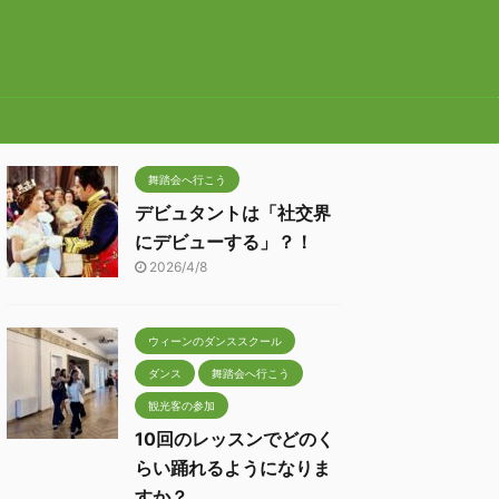
舞踏会へ行こう
デビュタントは「社交界
にデビューする」？！
2026/4/8
ウィーンのダンススクール
ダンス
舞踏会へ行こう
観光客の参加
10回のレッスンでどのく
らい踊れるようになりま
すか？