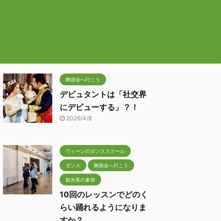
舞踏会へ行こう
デビュタントは「社交界
にデビューする」？！
2026/4/8
ウィーンのダンススクール
ダンス
舞踏会へ行こう
観光客の参加
10回のレッスンでどのく
らい踊れるようになりま
すか？