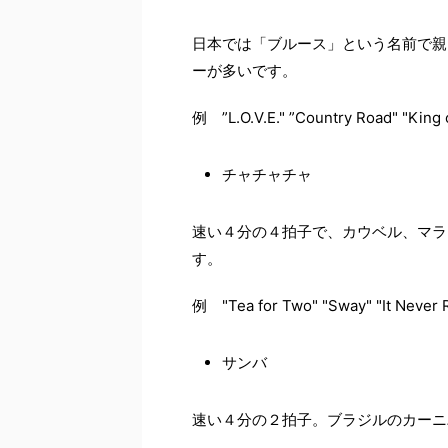
日本では「ブルース」という名前で親
ーが多いです。
例 ”L.O.V.E." ”Country Road" "King o
チャチャチャ
速い４分の４拍子で、カウベル、マラ
す。
例 "Tea for Two" "Sway" "It Never R
サンバ
速い４分の２拍子。ブラジルのカーニ